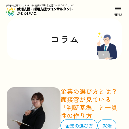
Skip
採用＆就職コンサルタント 面接官20年｜就活コーチ かとうけいこ
to
MENU
the
content
コラム
企業の選び方とは？
面接官が見ている
「判断基準」と一貫
性の作り方
企業の選び方
就活