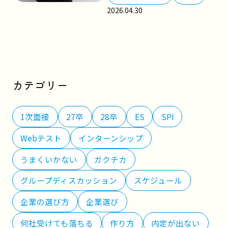
2026.04.30
カテゴリー
1次面接
27卒
28卒
ES
SPI
Webテスト
インターンシップ
うまくいかない
ガクチカ
グループディスカッション
スケジュール
企業の選び方
企業選び
何社受けても落ちる
作り方
内定が出ない