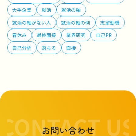
大手企業
就活
就活の軸
就活の軸がない人
就活の軸の例
志望動機
春休み
最終面接
業界研究
自己PR
自己分析
落ちる
面接
お問い合わせ