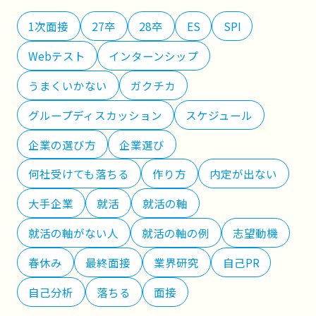
1次面接
27卒
28卒
ES
SPI
Webテスト
インターンシップ
うまくいかない
ガクチカ
グループディスカッション
スケジュール
企業の選び方
企業選び
何社受けても落ちる
作り方
内定が出ない
大手企業
就活
就活の軸
就活の軸がない人
就活の軸の例
志望動機
春休み
最終面接
業界研究
自己PR
自己分析
落ちる
面接