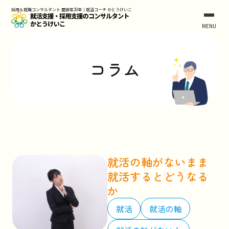
Skip
採用＆就職コンサルタント 面接官20年｜就活コーチ かとうけいこ
to
MENU
the
content
コラム
就活の軸がないまま
就活するとどうなる
か
就活
就活の軸